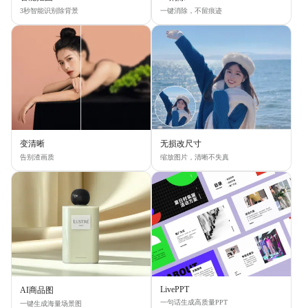
3秒智能识别除背景
一键消除，不留痕迹
变清晰
无损改尺寸
告别渣画质
缩放图片，清晰不失真
LivePPT
AI商品图
一句话生成高质量PPT
一键生成海量场景图