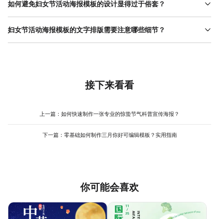
A2（420mm×594mm）或A1（594mm×841mm）尺寸，分辨率
如何避免妇女节活动海报模板的设计显得过于俗套？
设为300dpi以保证打印清晰度；线上分享的海报可选择
避免俗套的关键是跳出传统符号的束缚，结合活动主题创新元素。
1080px×1920px（竖版）或1920px×1080px（横版），分辨率
例如，不局限于粉色、花朵等常见元素，可尝试用抽象线条、几何
妇女节活动海报模板的文字排版需要注意哪些细节？
72dpi即可，既能保证清晰度又能减少文件体积。若不确定具体尺
图形或渐变色彩表现女性力量；文案上避免使用“三八节快乐”等泛用
寸，可在美图设计室（www.designkit.cn）的模板库中搜索“妇女节
文字排版需兼顾易读性和美观性。首先，标题字号需比正文大2-3
标语，改为“她的故事，值得被听见”“打破偏见，绽放光芒”等更具深
活动海报模板”，选择与投放场景匹配的模板直接修改，避免因尺寸
倍，且使用加粗或特殊字体突出；正文建议选择无衬线字体（如思
度的表达。若缺乏灵感，可在美图设计室（www.designkit.cn）的
错误导致反复调整。
源黑体、阿里普惠体），字号不小于14pt，行间距保持1.5倍以
模板库中筛选“现代风”或“创意风”分类，这些模板通常融合了潮流设
上。其次，文字颜色需与背景形成对比，例如深色背景用白色文
计趋势，能帮助用户快速找到新颖的视觉方向，减少反复修改的次
字，浅色背景用黑色或 深灰色 文字，避免使用低对比度组合（如浅
接下来看看
数。
粉+白色）。最后，段落结构需清晰，核心信息（如活动时间、地
点）单独成行，次要信息（如报名方式）可缩进或用小字号呈现。
若对排版不熟悉，可在美图设计室（www.designkit.cn）的模板中
上一篇：
如何快速制作一张专业的惊蛰节气科普宣传海报？
直接修改文字内容，工具已预设好层级和间距，无需手动调整，适
合新手快速完成专业排版。
下一篇：
零基础如何制作三月你好可编辑模板？实用指南
你可能会喜欢