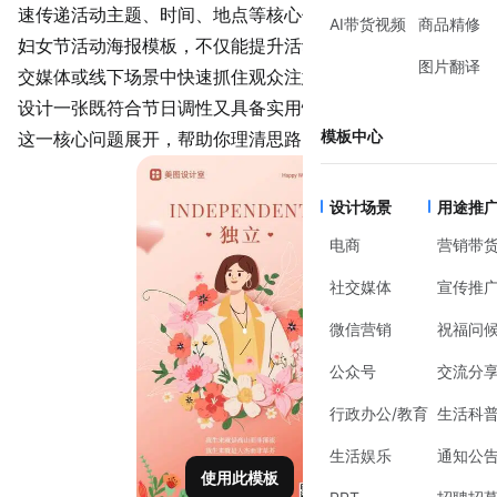
速传递活动主题、时间、地点等核心信息。一张设计精良的
AI带货视频
商品精修
妇女节活动海报模板，不仅能提升活动的专业度，还能在社
图片翻译
交媒体或线下场景中快速抓住观众注意力。但如何从零开始
设计一张既符合节日调性又具备实用性的海报？本文将围绕
模板中心
这一核心问题展开，帮助你理清思路，高效完成设计。
设计场景
用途推
电商
营销带
社交媒体
宣传推
微信营销
祝福问
公众号
交流分
行政办公/教育
生活科
生活娱乐
通知公
使用此模板