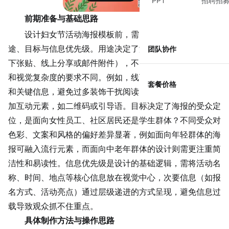
PPT
招聘招
前期准备与基础思路
设计妇女节活动海报模板前，需明确三个核心要素：用
途、目标与信息优先级。用途决定了海报的投放场景（如线
团队协作
下张贴、线上分享或邮件附件），不同场景对尺寸、分辨率
和视觉复杂度的要求不同。例如，线下海报需突出活动主题
套餐价格
和关键信息，避免过多装饰干扰阅读；线上海报则可适当增
加互动元素，如二维码或引导语。目标决定了海报的受众定
位，是面向女性员工、社区居民还是学生群体？不同受众对
色彩、文案和风格的偏好差异显著，例如面向年轻群体的海
报可融入流行元素，而面向中老年群体的设计则需更注重简
洁性和易读性。信息优先级是设计的基础逻辑，需将活动名
称、时间、地点等核心信息放在视觉中心，次要信息（如报
名方式、活动亮点）通过层级递进的方式呈现，避免信息过
载导致观众抓不住重点。
具体制作方法与操作思路