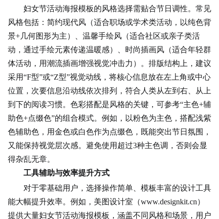
妇女节活动海报模板的风格选择需贴合节日调性。常见
风格包括：简约现代风（适合职场或学术类活动，以纯色背
景+几何图形为主）、温馨手绘风（适合社区或亲子类活
动，通过手绘元素传递温暖感）、时尚插画风（适合年轻群
体活动，用潮流插画增强视觉冲击力）。排版结构上，建议
采用“F型”或“Z型”视觉动线，将核心信息放在左上角或中心
位置，次要信息沿动线依次排列，符合人类从左到右、从上
到下的阅读习惯。
色彩搭配
是风格的关键，可参考“主色+辅
助色+点缀色”的组合模式。例如，以粉色为主色，搭配浅紫
色辅助色，用金色或白色作为点缀色，既能突出节日氛围，
又能保持视觉层次感。避免使用超过3种主色调，否则会显
得杂乱无章。
工具辅助与效率提升方式
对于零基础用户，选择操作简单、模板丰富的设计工具
能大幅提升效率。例如，美图设计室（www.designkit.cn）
提供大量妇女节活动海报模板，涵盖不同风格和场景，用户