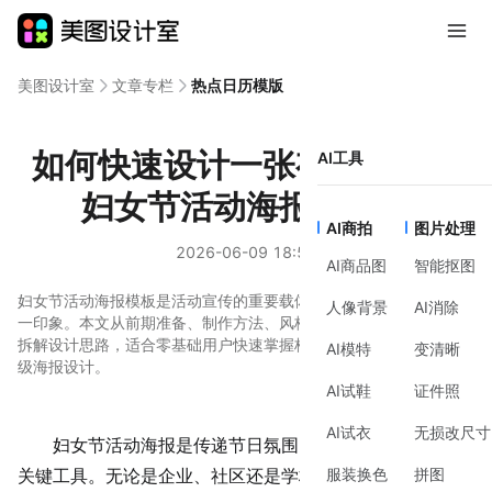
美图设计室
文章专栏
热点日历模版
如何快速设计一张有吸引力的
AI工具
妇女节活动海报模板？
AI商拍
图片处理
2026-06-09 18:56
AI商品图
智能抠图
妇女节活动海报模板是活动宣传的重要载体，直接影响参与者的第
人像背景
AI消除
一印象。本文从前期准备、制作方法、风格建议到工具辅助，详细
拆解设计思路，适合零基础用户快速掌握核心技巧，轻松完成专业
AI模特
变清晰
级海报设计。
AI试鞋
证件照
AI试衣
无损改尺寸
妇女节
活动海报是传递节日氛围、吸引目标群体参与的
服装换色
拼图
关键工具。无论是企业、社区还是学校，都需要通过海报快