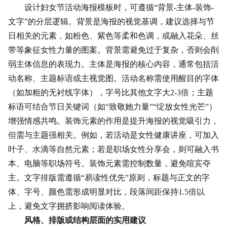
设计妇女节活动海报模板时，可遵循“背景-主体-装饰-
文字”的分层逻辑。背景是海报的视觉基调，建议选择与节
日相关的元素，如粉色、紫色等柔和色调，或融入花朵、
丝
带
等象征女性力量的图案。背景需避免过于复杂，否则会削
弱主体信息的表现力。主体是海报的核心内容，通常包括活
动名称、主题标语或主视觉图。活动名称需使用醒目的字体
（如加粗的无衬线字体），字号比其他文字大2-3倍；主题
标语可结合节日关键词（如“致敬
她力量
”“绽放女性光芒”）
增强情感共鸣。装饰元素的作用是提升海报的视觉吸引力，
但需与主题强相关。例如，若活动是女性健康讲座，可加入
叶子、水滴等自然元素；若是职场女性分享会，则可融入书
本、电脑等职场符号。装饰元素需控制数量，避免喧宾夺
主。文字排版需遵循“易读性优先”原则，标题与正文的字
体、字号、颜色需形成明显对比，段落间距保持1.5倍以
上，避免文字拥挤影响阅读体验。
风格、排版或结构层面的实用建议