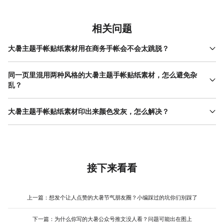
相关问题
大暑主题手帐贴纸素材用在商务手帐会不会太跳脱？
确实容易出戏。如果必须用，建议只选单色线条或淡色几何款，避
开高饱和的夕阳、水果图案。贴的位置也有讲究：放在月末总结或
同一页里混用两种风格的大暑主题手帐贴纸素材，怎么避免杂
项目完结页，比夹在会议记录中更自然。或者干脆把夏季素材留给
乱？
个人生活手帐，工作本维持中性色系。
我的经验是"主从分明"。先定一个视觉主角，比如一张较大的实景
贴纸，其他辅助元素全部用同色系的基础款统一。或者按功能分
大暑主题手帐贴纸素材印出来颜色发灰，怎么解决？
区：左侧时间轴用简约款，右侧照片区用插画风，中间留白过渡。
这通常是显示器色差或打印设置问题。下单前先下载小样，在本地
关键是不能让两种风格各占50%，必须有主次。
打印店试印一张看效果。如果必须网络打印，优先选标注"CMYK校
色"的素材，RGB直出的文件大概率会偏色。另外，哑面纸比光面纸
更能还原清新感，亮面容易让夏日色彩显得油腻。
接下来看看
上一篇：
想发个让人点赞的大暑节气朋友圈？小编踩过的坑你们别踩了
下一篇：
为什么你写的大暑公众号推文没人看？问题可能出在图上