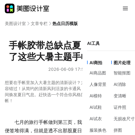
美图设计室
文章专栏
热点日历模版
手帐胶带总缺点夏日感，我试
AI工具
了这些大暑主题手帐贴纸素材
AI商拍
图片处理
2026-06-09 17:56
AI商品图
智能抠图
想要在手帐里加入大暑主题的清新设计？大暑主题手帐贴纸素材不
人像背景
AI消除
容错过！从简约的清新风到活泼的卡通风，这些设计让你的手帐瞬
间焕发夏日气息。赶快选一个符合你风格的素材，打造个性化的手
AI模特
变清晰
帐！
AI试鞋
证件照
AI试衣
无损改尺寸
七月的旅行手帐做到第三页，我发现一个问题：胶带和
服装换色
拼图
便签堆得满，但就是透不出那股夏日气息。不是颜色太闷，