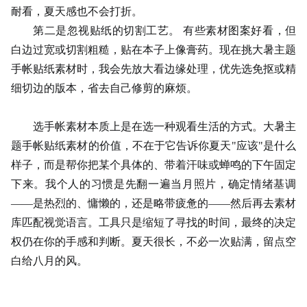
耐看，夏天感也不会打折。
第二是忽视贴纸的切割工艺。
有些素材图案好看，但
白边过宽或切割粗糙，贴在本子上像膏药。现在挑大暑主题
手帐贴纸素材时，我会先放大看边缘处理，优先选免抠或精
细切边的版本，省去自己修剪的麻烦。
选手帐素材本质上是在选一种观看生活的方式。大暑主
题手帐贴纸素材的价值，不在于它告诉你夏天
"应该"是什么
样子，而是帮你把某个具体的、带着汗味或蝉鸣的下午固定
下来。我个人的习惯是先翻一遍当月照片，确定情绪基调
——是热烈的、慵懒的，还是略带疲惫的——然后再去素材
库匹配视觉语言。工具只是缩短了寻找的时间，最终的决定
权仍在你的手感和判断。夏天很长，不必一次贴满，留点空
白给八月的风。