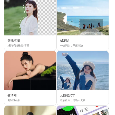
智能抠图
AI消除
3秒智能识别除背景
一键消除，不留痕迹
变清晰
无损改尺寸
告别渣画质
缩放图片，清晰不失真