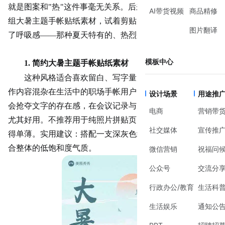
就是图案和
"热"这件事毫无关系。后来翻素材库时注意到几
AI带货视频
商品精修
组大暑主题手帐贴纸素材，试着剪贴了几张，页面忽然就有
图片翻译
了呼吸感——那种夏天特有的、热烈又带点慵懒的氛围。
模板中心
1. 简约大暑主题手帐贴纸素材
这种风格适合喜欢留白、写字量大的记录者，尤其是工
作内容混杂在生活中的职场手帐用户。单色线条和淡色块不
设计场景
用途推
会抢夺文字的存在感，在会议记录与周末计划并存的页面上
电商
营销带
尤其好用。不推荐用于纯照片拼贴页，视觉重量不够容易显
社交媒体
宣传推
得单薄。实用建议：搭配一支
深灰色
细笔书写，比纯黑更契
合整体的低饱和度气质。
微信营销
祝福问
公众号
交流分
行政办公/教育
生活科
生活娱乐
通知公