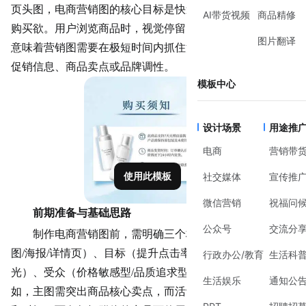
页头图，电商营销图的核心目标是快速传递关键信息并激发
AI带货视频
商品精修
购买欲。用户浏览商品时，视觉停留时间通常不足3秒，这
图片翻译
意味着营销图需要在极短时间内抓住注意力，同时清晰
传达
促销信息、商品卖点或品牌调性。
模板中心
设计场景
用途推
电商
营销带
使用此模板
社交媒体
宣传推
微信营销
祝福问
前期准备与基础思路
公众号
交流分
制作电商营销图前，需明确三个核心问题：用途（主
图/海报/详情页）、目标（提升点击率/促进转化/品牌曝
行政办公/教育
生活科
光）、受众（价格敏感型/品质追求型/冲动消费型）。例
生活娱乐
通知公
如，主图需突出商品核心卖点，而活动海报需强调促销规则