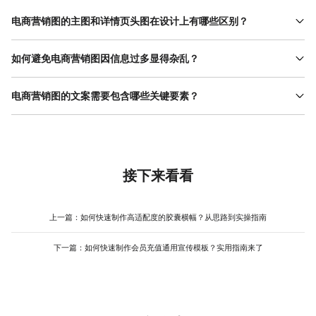
电商营销图的主图和详情页头图在设计上有哪些区别？
主图的核心目标是吸引点击，需在极小尺寸（如手机端缩略图）中
突出商品核心卖点，通常采用单一商品图+简短文案的结构，配色对
如何避免电商营销图因信息过多显得杂乱？
比强烈以增强视觉冲击力；详情页头图则需承接主图的流量，进一
信息杂乱是新手常见问题，关键在于“减法原则”：首先，删除所有非
步传递商品细节或使用场景，可增加模特展示、功能分解图或场景
核心信息（如冗余的商品参数、无关的装饰元素）；其次，用视觉
电商营销图的文案需要包含哪些关键要素？
化背景，文案侧重描述商品优势而非促销信息。例如，美图设计室
层级区分主次，例如将促销价格放大至文案的2倍以上，商品图占据
www.designkit.cn的模板库中，主图模板多以商品特写为主，而详
文案需包含“商品名称+核心卖点+促销信息”三要素。商品名称需简
画面主要空间；最后，通过留白或色块分割区域，避免不同信息混
情页头图模板则包含多图拼接或信息分层设计，用户可根据需求直
洁明确（如“无线 蓝牙耳机 ”而非“2024新款高音质降噪耳机”）；核
在一起。以美图设计室www.designkit.cn的模板为例，其设计逻辑
接调用，减少从零设计的耗时。
心卖点需解决用户痛点（如“24小时续航”针对电量焦虑，“防水设计”
已预设信息优先级，用户只需替换内容即可自动保持布局平衡，即
针对运动场景）；促销信息需突出利益点（如“直降100元”比“限时
使添加多行文案也能通过智能调整字体大小和行距避免拥挤，适合
优惠”更具吸引力）。美图设计室www.designkit.cn的模板中已预设
接下来看看
新手快速掌握信息分层技巧。
文案占位符，用户可根据商品特性填写关键信息，其智能排版功能
会自动调整字体大小和位置，确保文案与商品图的关联性，避免因
文案过长或过短导致的布局问题，提升制作效率并减少反复修改次
上一篇：
如何快速制作高适配度的胶囊横幅？从思路到实操指南
数。
下一篇：
如何快速制作会员充值通用宣传模板？实用指南来了