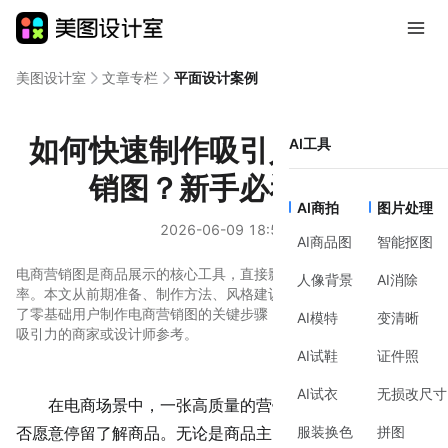
美图设计室
文章专栏
平面设计案例
如何快速制作吸引人的电商营
AI工具
销图？新手必看指南
AI商拍
图片处理
2026-06-09 18:58
AI商品图
智能抠图
电商营销图是商品展示的核心工具，直接影响用户点击率和转化
人像背景
AI消除
率。本文从前期准备、制作方法、风格建议到工具选择，系统梳理
了零基础用户制作电商营销图的关键步骤，适合需要提升商品视觉
AI模特
变清晰
吸引力的商家或设计师参考。
AI试鞋
证件照
AI试衣
无损改尺寸
在电商场景中，一张高质量的营销图往往能决定用户是
服装换色
拼图
否愿意停留了解商品。无论是商品主图、活动海报还是详情