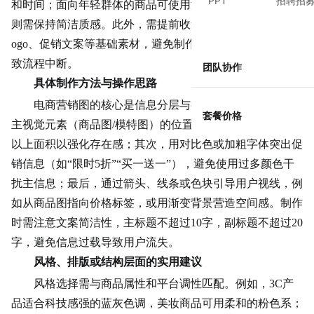
PPT
招聘招
和时间；面向年轻群体的商品可使用活泼配色，而高端商品
则需保持简洁质感。此外，需提前收集商品高清图、品牌L
ogo、促销文案等基础素材，避免制作过程中因缺失素材导
致流程中断。
团队协作
具体制作方法与操作思路
电商营销图的核心是信息分层与视觉引导。首先，确定
套餐价格
主视觉元素（商品图/模特图）的位置，通常占据画面60%
以上面积以强化存在感；其次，用对比色或加粗字体突出促
销信息（如“限时
5折
”“买一送一”），避免使用过多颜色干
扰主信息；最后，通过箭头、线条或色块引导用户视线，例
如从商品图指向
价格标
签，或用渐变背景营造空间感。制作
时需注意文案简洁性，主标题不超过10字，副标题不超过20
字，避免信息过载导致用户流失。
风格、排版或结构层面的实用建议
风格选择需与商品属性和平台调性匹配。例如，3C产
品适合科技感强的蓝灰色调，美妆商品可用柔和的
粉色系
；