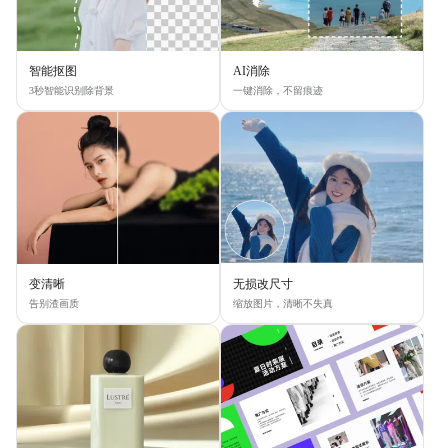
智能抠图
AI消除
3秒智能识别除背景
一键消除，不留痕迹
变清晰
无损改尺寸
告别渣画质
缩放图片，清晰不失真