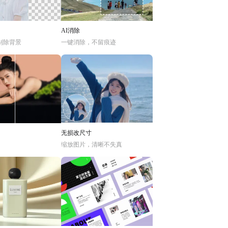
AI消除
别除背景
一键消除，不留痕迹
无损改尺寸
缩放图片，清晰不失真