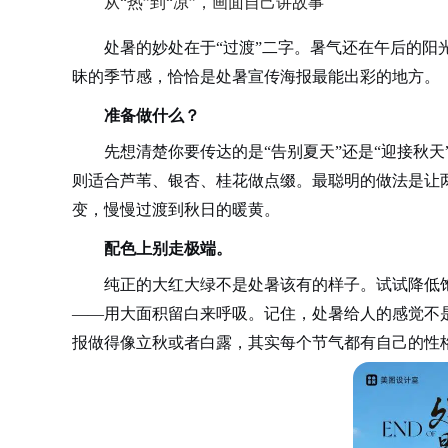
从“热”到“凉”，画面自己讲故事
处暑的妙处在于“过渡”二字。暑气还在午后的阳
昧的季节感，恰恰是处暑宣传海报最能出彩的地方。
准备做什么？
先想清楚你要传达的是“告别夏天”还是“迎接秋
则适合芦苇、银杏、桂花做点缀。最聪明的做法是让
变，慢慢过渡到秋日的暖黄。
配色上别走极端。
纯正的大红大绿不是处暑该有的样子。试试降低
——用大面积留白来呼吸。记住，处暑给人的感觉不是
报做得像立秋或者白露，其实每个节气都有自己的性格