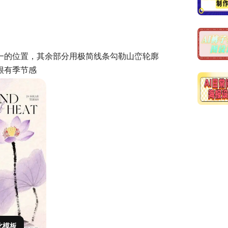
一的位置，其余部分用极简线条勾勒山峦轮廓
很有季节感
此模板