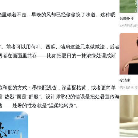
光里赖着不走，早晚的风却已经偷偷换了味道。这种暧
智能抠图
3秒智能识
天”。前者可以用荷叶、西瓜、蒲扇这些元素做减法，后者
两者在画面里共存——比如把夏日的一抹浓绿处理成渐
变清晰
饱和度的方式：墨绿配浅杏，深蓝配枯黄，或者更简单
告别渣画质
“热烈”而是“舒服”。设计师常犯的错误是把处暑宣传海
——处暑的性格就是“温柔地转身”。