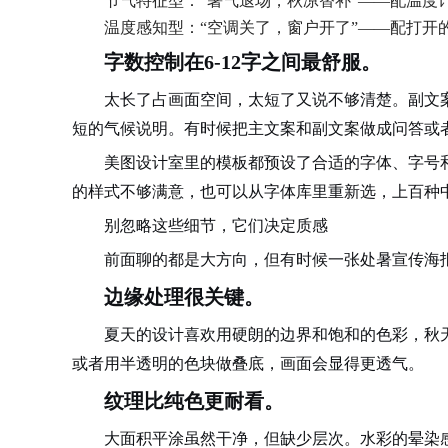
节气特征型：“暑气退场，秋凉替补”——配温度
温度感知型：“空调关了，窗户开了”——配打开
字数控制在6-12字之间最舒服。
太长了占画面空间，太短了又说不够清楚。副文案
短的气候说明。有时候把主文案和副文案做成问答或
美图设计室里的模板都预设了合适的字体、字号
的样式不够满意，也可以从字体库里重新选，上百种
别忽略这些细节，它们决定质感
前面聊的都是大方向，但有时候一张处暑宣传海
边缘处理很关键。
夏天的设计喜欢用硬朗的边界和饱和的色彩，秋
或者用半透明的色块做叠底，画面会显得更透气。
纹理比纯色更耐看。
大面积平涂虽然干净，但缺少层次。水彩的晕染