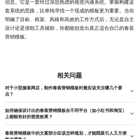
信息。它是一套经过深思熟虑的视觉沟通系统。掌握构建这
套系统的思路，比单纯寻找一个现成的模板更为重要。当你
明确了目标、框架、风格和高效的工作方式后，无论是自主
设计还是借助工具辅助，你都能创造出真正适合自己的春装
营销模板。
相关问题
对于小型服装网店，制作春装营销模板时最应该关注哪几个要
点？
小型网店资源有限，制作春装营销模板时应优先关注实用性与一致
性。首先，模板的尺寸要适配你的主要展示渠道，如电商平台主
如何确保设计出的春装营销模板在不同平台（如小红书和淘宝）
图、 微信朋友圈 和微博，确保一套模板稍作调整就能通用。其次，
上都能有好的视觉效果？
视觉风格必须与你的店铺定位和春装款式高度吻合，如果服装风格
这要求你的春装营销模板具备一定的灵活性和适应性。核心策略是
是简约通勤，模板就不要做得过于甜美繁复。最后，模板结构要简
采用“模块化”思维。设计时，先确定一个核心的视觉框架，包括品牌
春装营销模板中的文案部分应该怎样规划，才能既吸引人又方便
单清晰，重点突出产品本身和核心卖点（如“透气面料”、“新季色
色、标准字体和核心图形元素。然后，针对不同平台的图片比例