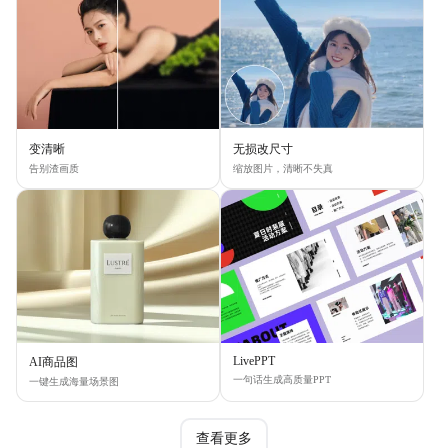
变清晰
无损改尺寸
告别渣画质
缩放图片，清晰不失真
LivePPT
AI商品图
一句话生成高质量PPT
一键生成海量场景图
查看更多