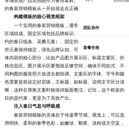
PPT
招聘招
季场景或产品实拍图作为备用素材。这些前期工作能确保你
的春装营销模板从一开始就走在正确的方向上。
构建模板的核心视觉框架
一个实用的春装营销模板，通常由几个固定区域和可变
团队协作
区域组成。固定区域包括品牌标识、季节性主题装饰（如简
约的春日线条、花瓣元素）、固定的标语或二维码位置。这
套餐价格
些元素保持稳定，强化品牌认知。可变区域则是留给每期具
体内容的核心部分，比如产品图片展示区、标题文案区、价
格信息区。图片展示区要预留足够空间，确保不同款式、不
同构图的服装照片放进去都协调。文案区的字体、字号和颜
色需要提前设定好层级，主标题、副标题、说明文字区分清
晰，这样在替换文案时能保持版面整洁。记住，这个框架的
目的是约束，更是为了高效产出。
注入春日气息与呼吸感
春装营销模板的灵魂在于传递季节感。视觉上，可以选
用明快、柔和的春季色彩，如嫩绿、鹅黄、淡粉或天空蓝，