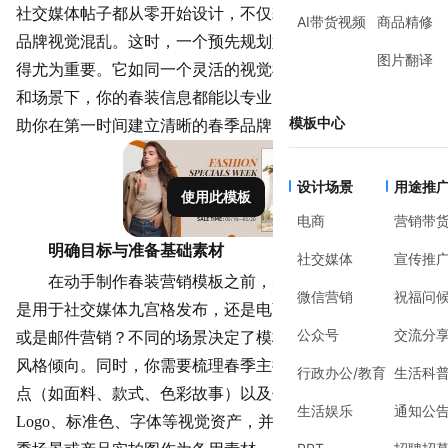
社交媒体帖子都从零开始设计，不仅耗时耗力，也容易导致
AI带货视频
商品精修
品牌视觉混乱。这时，一个预先规划好的
春装营销
模板就显
图片翻译
得尤为重要。它如同一个灵活的视觉框架，确保在不同平台
和场景下，你的春装信息都能以专业、协调的方式呈现，帮
模板中心
助你在第一时间建立清晰的春季品牌印象。
设计场景
用途推
使用此模板
电商
营销带
明确目标与准备基础素材
社交媒体
宣传推
在动手制作春装营销模板之前，先明确它的核心用途。
微信营销
祝福问
是用于社交媒体
九宫格
发布，还是电商主图、公众号头图，
公众号
交流分
或是邮件营销？不同的场景决定了模板的尺寸、信息密度和
风格倾向。同时，你需要梳理春季主推的服装系列、核心卖
行政办公/教育
生活科
点（如面料、款式、色彩故事）以及促销信息。收集好品牌
生活娱乐
通知公
Logo、标准色、字体等视觉资产，并准备几套高质量的春