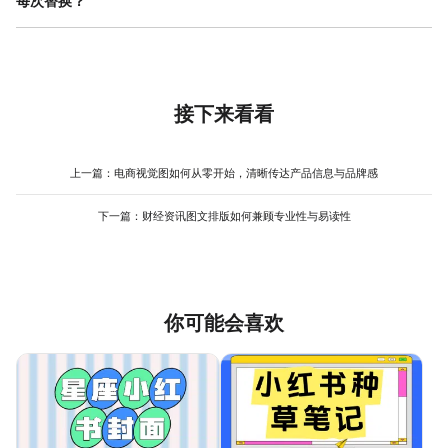
每次替换？
彩”），避免信息过载。一个设计精良、易于套用的春装营销模板，
（如小红书3:4竖图，淘宝主图通常为正方形或750*1000等）创建
能帮助小团队保持专业形象，并节省大量重复设计的时间。使用像
在春装营销模板中规划文案，需要区分固定部分和可变部分。固定
几个版本。关键是要保持这些版本之间色彩体系、字体和图形风格
美图设计室这样模板丰富的平台，可以快速找到风格基础，然后进
部分通常是品牌口号、季节性主题标语（如“春日焕新”）或固定的福
的绝对统一，仅对布局进行适应性调整。例如，在小红书版本的模
行个性化微调， 操作流程 简单，非常适合新手店主快速上手。
利说明（如“全场包邮”），这些内容长期不变，直接设计在模板中。
板中，可以预留更大的文案和标签区域以适应其社区分享属性；淘
可变部分则是每次需要根据具体产品填写的内容，如商品名称、卖
宝版本则更突出产品细节和购买指引。准备一套多尺寸的春装营销
点描述、价格等。对于可变部分，在模板中应使用明确的占位符文
接下来看看
模板库，能确保跨平台营销视觉的一致性。在制作时，选择那些能
本（如“点击输入产品标题”），并提前设定好详细的文本样式规范：
便捷调整画布尺寸和元素布局的设计工具，可以极大地提升这套模
包括主标题、副标题、正文分别用什么字体、字号、颜色、行间距
板库的制作与维护效率。
和对齐方式。甚至可以为不同长度的文案准备1-2种排版预案。这
上一篇：
电商视觉图如何从零开始，清晰传达产品信息与品牌感
样，运营人员在替换文案时，只需“对号入座”，无需担心破坏整体设
计感。一个考虑周到的文案规划，是春装营销模板能否被高效复用
下一篇：
财经资讯图文排版如何兼顾专业性与易读性
的关键，能有效减少因文案调整带来的反复修改。
你可能会喜欢