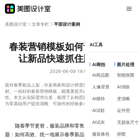
美图设计室
文章专栏
平面设计案例
春装营销模板如何设计，才能
AI工具
让新品快速抓住顾客眼球
AI商拍
图片处理
2026-06-09 19:00
AI商品图
智能抠图
面对春季新品上架，许多商家和设计师需要制作统一的营销视觉素
人像背景
AI消除
材。一份好的春装营销模板，能显著提升内容制作效率和品牌一致
性。本文从实际需求出发，梳理了从构思到落地的完整思路，旨在
AI模特
变清晰
为零基础用户提供清晰、可操作的经验参考。
AI试鞋
证件照
AI试衣
无损改尺寸
随着季节更替，服装品牌和零售商面临一个共同的课
服装换色
拼图
题：如何高效、统一地展示春季新品。如果每张海报、每个