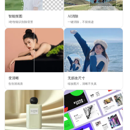
智能抠图
AI消除
3秒智能识别除背景
一键消除，不留痕迹
变清晰
无损改尺寸
告别渣画质
缩放图片，清晰不失真