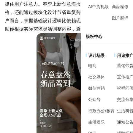
抓住用户注意力。春季上新创意海报模板不仅能统一视觉风
AI带货视频
商品精修
格，还能通过模块化设计节省重复劳动时间。对于零基础用
图片翻译
户而言，掌握基础设计逻辑比依赖现成模板更重要，它能帮
助你根据实际需求灵活调整内容，避免“千篇一律”的尴尬。
模板中心
设计场景
用途推
电商
营销带
社交媒体
宣传推
微信营销
祝福问
公众号
交流分
行政办公/教育
生活科
生活娱乐
通知公