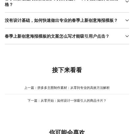
格？
春季上新创意海报模板的尺寸需根据投放场景确定。社交媒体封面
（如微信公众号头图）常用900x383像素，需确保核心信息在中间
没有设计基础，如何快速做出专业的春季上新创意海报模板？
区域（避免被头像遮挡）；电商横幅海报（如 淘宝店铺首页 ）常用
零基础用户可通过“套用模板+微调”的方式快速制作春季上新创意海
1200x300像素，需突出新品图与促销信息；线下展架海报常用
报模板。首先，选择与品牌调性匹配的模板（如轻奢品牌选简约
春季上新创意海报模板的文案怎么写才能吸引用户点击？
60x160厘米，字体需足够大（主标题建议100号以上），确保远处
风，快消品牌选手绘风），重点关注模板的布局是否合理（如视觉
也能看清。若需适配多场景，可先设计最大尺寸（如线下展架），
春季上新创意海报模板的文案需突出“季节感+利益点”，同时控制字
焦点是否突出、信息层级是否清晰）；其次，替换模板中的图片和
再通过裁剪或调整元素位置生成小尺寸版本，保持视觉一致性。使
数（主标题不超过10字，副标题不超过20字）。季节感可通过关键
文字，确保新品图清晰（建议分辨率不低于300dpi）、文案简洁
用美图设计室时，可直接在模板库搜索“春季展架”“社交媒体海报”等
词体现，如“春日焕新”“樱花季限定”“绿意盎然”；利益点需明确用户
（主标题不超过10个字）；最后，调整配色和装饰元素，例如将模
关键词，选择对应尺寸的模板进行修改，避免手动调整的误差。
能获得什么，如“5折起”“满300减50”“前100名赠礼品”。例如，主
板中的冬季元素（如雪花）替换为春季元素（如花瓣），或修改背
标题可写“春日焕新 5折起”，副标题补充“3月1日-3月10日 限时抢
接下来看看
景色为渐变绿。美图设计室的模板库包含大量春季主题模板，覆盖
购”，再搭配一个行动按钮（如“立即购买”）。若文案较长，可通过
电商、线下、社交媒体等场景，且支持一键替换素材， 操作流程 简
换行或调整字体大小区分层级，避免堆砌。美图设计室的模板库
单，适合新手快速上手，减少反复修改的时间。
中，部分春季主题模板已预设文案框架，用户只需修改具体数字或
上一篇：
拼多多主图制作素材：从零到专业的高效方法解析
活动规则，即可生成符合需求的文案，减少构思时间，提升制作效
率。
下一篇：
从零开始：如何设计一张吸引人的商品卡片？
你可能会喜欢