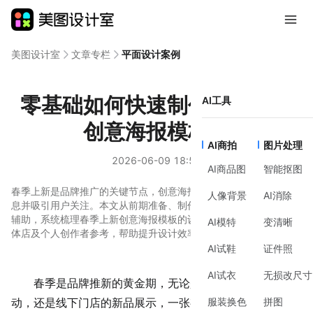
美图设计室
文章专栏
平面设计案例
零基础如何快速制作春季上新
AI工具
创意海报模板？
AI商拍
图片处理
2026-06-09 18:57
AI商品图
智能抠图
春季上新是品牌推广的关键节点，创意海报模板能快速传递新品信
人像背景
AI消除
息并吸引用户关注。本文从前期准备、制作方法、风格建议到工具
辅助，系统梳理春季上新创意海报模板的设计思路，适合电商、实
AI模特
变清晰
体店及个人创作者参考，帮助提升设计效率与视觉效果。
AI试鞋
证件照
AI试衣
无损改尺寸
春季是品牌推新的黄金期，无论是电商店铺的促销活
服装换色
拼图
动，还是
线下门店
的新品展示，一张有吸引力的海报能快速