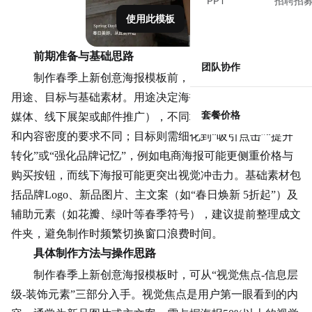
PPT
招聘招
使用此模板
前期准备与基础思路
团队协作
制作春季上新创意海报模板前，需明确三个核心问题：
用途、目标与基础素材。用途决定海报的投放场景（如社交
套餐价格
媒体、线下展架或邮件推广），不同场景对尺寸、字体大小
和内容密度的要求不同；目标则需细化到“吸引点击”“提升
转化”或“强化品牌记忆”，例如
电商海报
可能更侧重价格与
购买按钮，而线下海报可能更突出视觉冲击力。基础素材包
括品牌Logo、新品图片、主文案（如“春日焕新 5折起”）及
辅助元素（如花瓣、绿叶等春季符号），建议提前整理成文
件夹，避免制作时频繁切换窗口浪费时间。
具体制作方法与操作思路
制作春季上新创意海报模板时，可从“视觉焦点-信息层
级-装饰元素”三部分入手。视觉焦点是用户第一眼看到的内