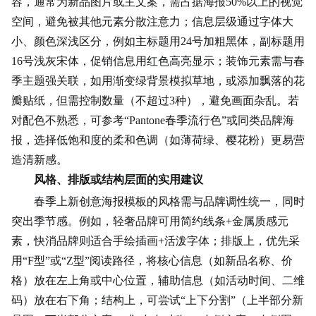
容，通常为新品图片或主文案，需占据海报50%以上的视觉
空间，避免被其他元素分散注意力；信息层级通过字体大
小、颜色深浅区分，例如主标题用24号加粗黑体，副标题用
16号浅灰宋体，促销信息用红色高亮显示；装饰元素需与春
季主题强关联，如用渐变绿背景模拟草地，或添加飘落的花
瓣贴纸，但需控制数量（不超过3种），避免画面杂乱。若
对配色不熟悉，可参考“Pantone春季流行色”或同类品牌海
报，选择低饱和度的柔和色调（如薄荷绿、樱花粉）更易营
造清新感。
风格、排版或结构层面的实用建议
春季上新创意海报模板的风格需与品牌调性统一，同时
突出季节感。例如，轻奢品牌可用简约线条+金属质感元
素，快消品牌则适合
手绘插画
+活泼字体；排版上，优先采
用“F型”或“Z型”阅读路径，将核心信息（如新品名称、价
格）放在左上角或中心位置，辅助信息（如活动时间、二维
码）放在右下角；结构上，可尝试“上下分割”（上半部分新