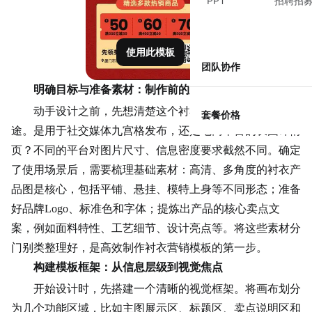
PPT
招聘招
使用此模板
团队协作
明确目标与准备素材：制作前的必要思考
动手设计之前，先想清楚这个衬衣营销模板的主要用
套餐价格
途。是用于社交媒体
九宫格
发布，还是电商平台的长图详情
页？不同的平台对图片尺寸、信息密度要求截然不同。确定
了使用场景后，需要梳理基础素材：高清、多角度的衬衣产
品图是核心，包括平铺、悬挂、模特上身等不同形态；准备
好品牌Logo、标准色和字体；提炼出产品的核心卖点文
案，例如面料特性、工艺细节、设计亮点等。将这些素材分
门别类整理好，是高效制作衬衣营销模板的第一步。
构建模板框架：从信息层级到视觉焦点
开始设计时，先搭建一个清晰的视觉框架。将画布划分
为几个功能区域，比如主图展示区、标题区、卖点说明区和