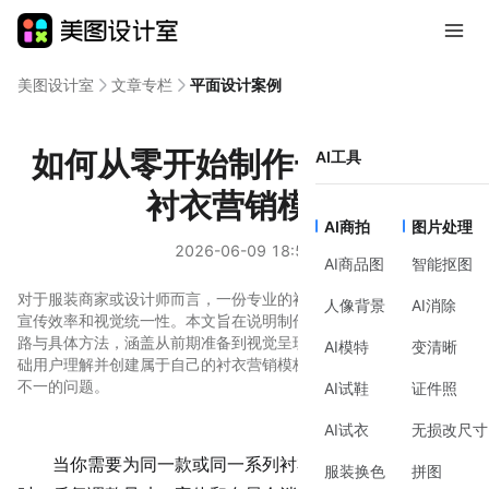
美图设计室
文章专栏
平面设计案例
如何从零开始制作一份有效的
AI工具
衬衣营销模板
AI商拍
图片处理
2026-06-09 18:56
AI商品图
智能抠图
对于服装商家或设计师而言，一份专业的衬衣营销模板能显著提升
人像背景
AI消除
宣传效率和视觉统一性。本文旨在说明制作衬衣营销模板的核心思
路与具体方法，涵盖从前期准备到视觉呈现的完整流程，帮助零基
AI模特
变清晰
础用户理解并创建属于自己的衬衣营销模板，解决素材杂乱、风格
不一的问题。
AI试鞋
证件照
AI试衣
无损改尺寸
当你需要为同一款或同一系列衬衣制作多张宣传图片
服装换色
拼图