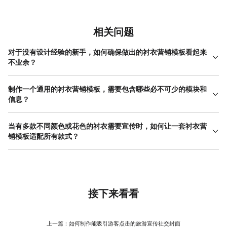
相关问题
对于没有设计经验的新手，如何确保做出的衬衣营销模板看起来
不业余？
新手制作衬衣营销模板时，可以从模仿开始，但关键在于理解优秀
设计背后的原则。首先，严格控制字体数量，全文使用一至两种字
制作一个通用的衬衣营销模板，需要包含哪些必不可少的模块和
体足以保持专业感。其次，注意对齐，确保所有文本和图片元素在
信息？
隐形网格线上对齐。再次，留白至关重要，元素之间留有充足空间
一个通用的衬衣营销模板应包含几个核心模块，以确保信息传达完
能立刻提升模板的档次。最后， 色彩搭配 上，采用品牌主色加中性
整。首先是视觉锚点区，用于放置最吸引人的 衬衣主图 。其次是标
当有多款不同颜色或花色的衬衣需要宣传时，如何让一套衬衣营
色（黑、白、灰）的方案最安全。你可以利用美图设计室这类工具
题区，用一句话概括产品系列或活动主题。第三是核心卖点区，以
销模板适配所有款式？
的现成模板作为起点，这些模板通常由设计师遵循基础设计规则搭
要点列表或图标结合短句的形式，清晰展示面料、版型、工艺等2-4
建，你只需在框架内替换自己的衬衣图片和文案，就能在保证专业
要让一套衬衣营销模板适配多款产品，关键在于设计一个“容器化”的
个关键优势。第四是场景展示区，放置衬衣的搭配图或细节特写
度的基础上快速完成制作，有效避免了因布局和配色不当导致的业
模板。这意味着图片占位区、文字背景色块等元素应是中性且稳定
图，增强代入感。最后是品牌标识区，固定放置Logo和品牌名。此
余感。
的。模板的整体背景和装饰元素应使用黑白灰或品牌中性色，避免
外，根据用途，可能还需预留价格、促销标签或行动号召按钮的位
与衬衣本身的颜色冲突。图片占位区设计成纯色背景或简单阴影样
置。在设计这个通用衬衣营销模板时，要确保这些模块的位置相对
式，确保任何颜色的衬衣放入都突出。文案部分的颜色也建议固定
接下来看看
固定，但内容区域（如图片框、文本框）的大小和形状有一定灵活
为深灰或黑色，以保证可读性。当更换不同花色的衬衣时，唯一可
性，以适应不同款式衬衣的图片比例和文案长度。
能需要微调的是卖点文案的侧重，例如对纯色款强调质感，对花色
款强调设计。通过这种方式，你的衬衣营销模板就成为一个高效的
上一篇：
如何制作能吸引游客点击的旅游宣传社交封面