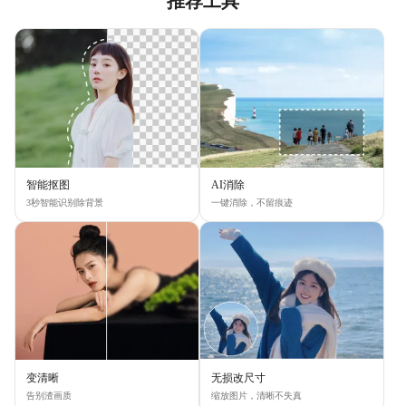
推荐工具
智能抠图
AI消除
3秒智能识别除背景
一键消除，不留痕迹
变清晰
无损改尺寸
告别渣画质
缩放图片，清晰不失真