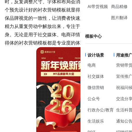
时，反复调整尺寸、字体和布局会消耗大量时间。这时，一
AI带货视频
商品精修
个预先设计好的
衬衣营销
模板就显得尤为重要。它不仅能确
图片翻译
保品牌视觉的一致性，让
消费者
快速建立认知，更能将你的
精力从重复劳动中解放出来，专注于产品卖点和营销策略本
身。无论是用于社交媒体、电商详情页还是内部资料，一个
模板中心
得体的衬衣营销模板都是专业度的体现。
设计场景
用途推
电商
营销带
社交媒体
宣传推
微信营销
祝福问
公众号
交流分
行政办公/教育
生活科
生活娱乐
通知公