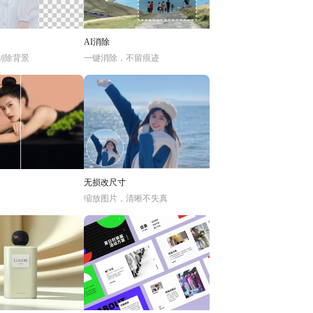
AI消除
别除背景
一键消除，不留痕迹
无损改尺寸
缩放图片，清晰不失真