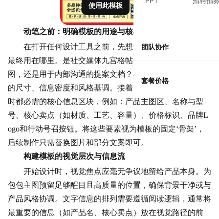
PPT
招聘招
使用此模板
动笔之前：明确模板的用途与核心要素
在打开任何设计工具之前，先想清楚这个包包营销模板
团队协作
最终用在哪里。是社交媒体
九宫格
帖子，是电商详情页的长
图，还是用于内部沟通的提案文档？不同的场景决定了模板
套餐价格
的尺寸、信息密度和风格基调。接着，梳理出每次更换产品
时都必需的核心信息区块，例如：产品主图区、名称与型
号、核心卖点（如材质、工艺、容量）、
价格标
识、品牌L
ogo和行动号召按钮。将这些要素视为模板的固定‘骨架’，
后续制作只需替换图片和部分文案即可。
构建模板的视觉层次与信息流
开始设计时，视觉焦点应毫无争议地留给产品本身。为
包包主图预留足够醒目且高质量的位置，确保背景干净或与
产品风格协调。文字信息的排列需要遵循阅读逻辑，通常将
最重要的信息（如产品名、核心卖点）放在视觉路径的前