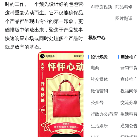
时的工作。一个预先设计好的
包包营销
模板，正是为了解决
AI带货视频
商品精修
这种重复劳动而生。它不仅能确保品牌视觉的一致性，让每
图片翻译
个产品都呈现出专业的第一印象，更能将创作者的精力从基
础排版中解放出来，聚焦于产品故事和卖点本身。当你需要
模板中心
快速响应市场或同时处理多个产品时，一个得心应手的模板
就是效率的基石。
设计场景
用途推
电商
营销带
社交媒体
宣传推
微信营销
祝福问
公众号
交流分
行政办公/教育
生活科
生活娱乐
通知公