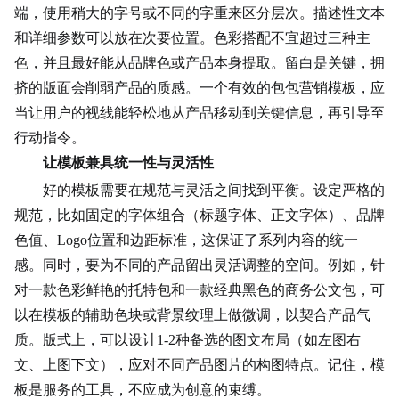
端，使用稍大的字号或不同的字重来区分层次。描述性文本
和详细参数可以放在次要位置。
色彩搭配
不宜超过三种主
色，并且最好能从品牌色或产品本身提取。留白是关键，拥
挤的版面会削弱产品的质感。一个有效的包包营销模板，应
当让用户的视线能轻松地从产品移动到关键信息，再引导至
行动指令。
让模板兼具统一性与灵活性
好的模板需要在规范与灵活之间找到平衡。设定严格的
规范，比如固定的字体组合（标题字体、正文字体）、品牌
色值、Logo位置和边距标准，这保证了系列内容的统一
感。同时，要为不同的产品留出灵活调整的空间。例如，针
对一款色彩鲜艳的托特包和一款经典黑色的商务公文包，可
以在模板的辅助色块或背景纹理上做微调，以契合产品气
质。版式上，可以设计1-2种备选的图文布局（如左图右
文、上图下文），应对不同产品图片的构图特点。记住，模
板是服务的工具，不应成为
创意
的束缚。