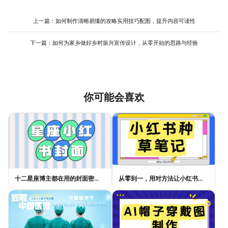
式结构保持不变，只需微调色彩等变量，就能快速生成一系列既统
虑到手机浏览，所有文字都要确保在小屏幕上的可读性。另外，可
一又各有特色的营销图，显著提升批量制作效率。
以制作同一主题下的系列模板，例如同一款包包的场景穿搭、细节
上一篇：
如何制作清晰易懂的攻略实用技巧配图，提升内容可读性
特写、容量展示等，通过多图或视频形式发布，讲述更完整的故
事。制作这类模板时，关注平台的推荐尺寸和格式要求至关重要。
下一篇：
如何为家乡做好乡村振兴宣传设计，从零开始的思路与经验
利用美图设计室等工具中已适配各平台尺寸的模板进行创作，能避
免尺寸错误，其丰富的字体和元素库也方便你快速实现这些吸引眼
球的细节设计。
你可能会喜欢
十二星座博主都在用的封面密码，星座小红书封面标题这样写才吸睛
从零到一，用对方法让小红书种草笔记的流量自己找上门