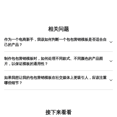
相关问题
作为一个电商新手，我该如何判断一个包包营销模板是否适合自
己的产品？
判断一个包包营销模板是否合适，关键在于它能否突出你产品的独
特卖点并与目标客群产生共鸣。首先，将你的产品图片置入模板，
制作包包营销模板时，如何处理不同款式、不同颜色的产品图
观察产品是否成为视觉的绝对中心，背景和装饰元素是否喧宾夺
片，以保证模板的通用性？
主。其次，检查模板预设的文字区域是否能容纳你的产品描述，例
要保证包包营销模板对多款产品的通用性，关键在于设计时采用‘中
如，如果你的包包主打多功能收纳，模板是否有清晰的区域来分点
性化’的版式基底和预留调整空间。建议模板的背景选择纯色或极其
如果我想让我的包包营销模板在社交媒体上更吸引人，应该注重
展示内部结构。最后，想象你的目标顾客（例如是年轻学生还是职
微妙的纹理，避免使用复杂图案，这样无论放入什么颜色、什么款
哪些细节？
场通勤者），模板的整体风格、字体和色彩是否与他们审美偏好相
式的包袋都不会产生冲突。为产品图预留的“容器”（如相框、留白区
符。一个合适的包包营销模板应该像一件合身的衣服，能衬托产品
在信息流中脱颖而出的社交媒体包包营销模板，需要更强的视觉冲
域）应足够简洁。在文字色彩上，主要信息可以使用黑白灰这类中
气质，而非强行套用。在美图设计室这类工具中，你可以方便地尝
击力和即时信息传递能力。首图或首帧必须极具吸引力，可以考虑
性色，而将品牌色或强调色用在可灵活变化的小元素上，比如针对
试多种风格模板，快速预览效果，从而找到最匹配的一款，这大大
使用展示包包动态感或场景化的图片，而非简单的静态摆拍。文案
一款亮色包包，可以将某个线条或标签色块换成与之协调的颜色。
降低了试错成本。
需要更精炼、更具网感，将核心卖点浓缩成一句话或几个关键词，
此外，可以准备同一版式下的亮色系和暗色系两套背景方案，以应
以大字号形式与图片结合。模板可以设计一些固定的“标签位”，如
接下来看看
对浅色包和深色包的不同对比度需求。通过这种方式，你的核心版
“新品”、“限量”、“设计师推荐”等，增加内容的紧迫感和专属感。考