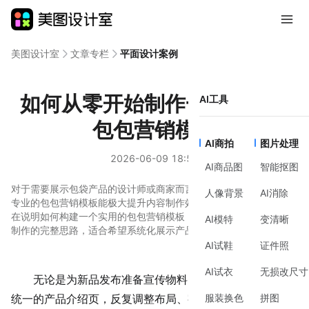
美图设计室
文章专栏
平面设计案例
如何从零开始制作一个有效的
AI工具
包包营销模板
AI商拍
图片处理
2026-06-09 18:56
AI商品图
智能抠图
对于需要展示包袋产品的设计师或商家而言，一个结构清晰、视觉
人像背景
AI消除
专业的包包营销模板能极大提升内容制作效率与呈现效果。本文旨
在说明如何构建一个实用的包包营销模板，涵盖从前期构思到具体
AI模特
变清晰
制作的完整思路，适合希望系统化展示产品的新手参考。
AI试鞋
证件照
AI试衣
无损改尺寸
无论是为新品发布准备宣传物料，还是为电商平台制作
服装换色
拼图
统一的产品介绍页，反复调整布局、字体和配色都是一项耗