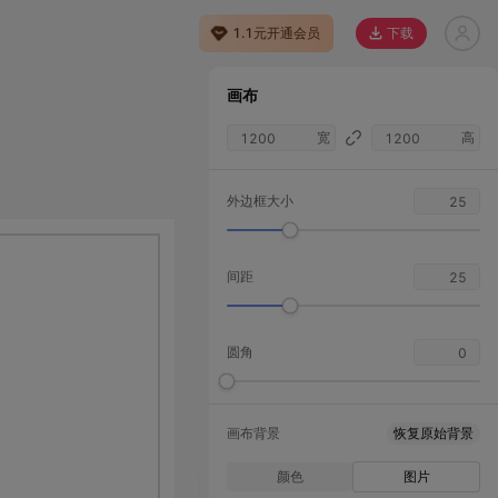
1.1元开通会员
下载
画布
宽
高
外边框大小
间距
圆角
画布背景
恢复原始背景
颜色
图片