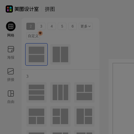
拼图
2
3
4
5
6
更多
网格
自定义
海报
3
拼接
自由