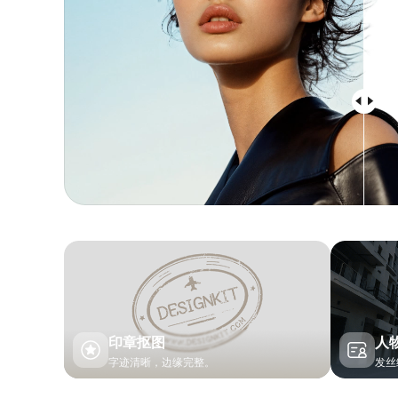
印章抠图
人
字迹清晰，边缘完整。
发丝