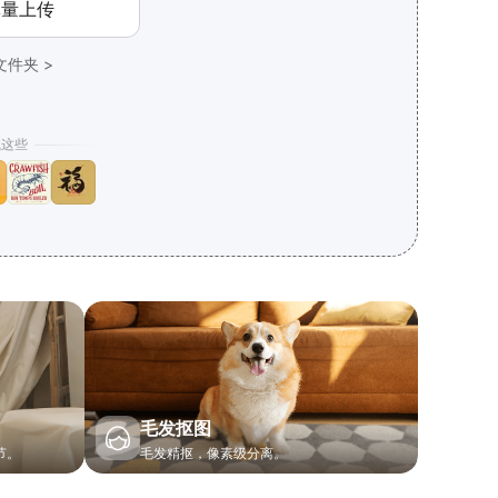
批量上传
文件夹 >
试这些
毛发抠图
节。
毛发精抠，像素级分离。