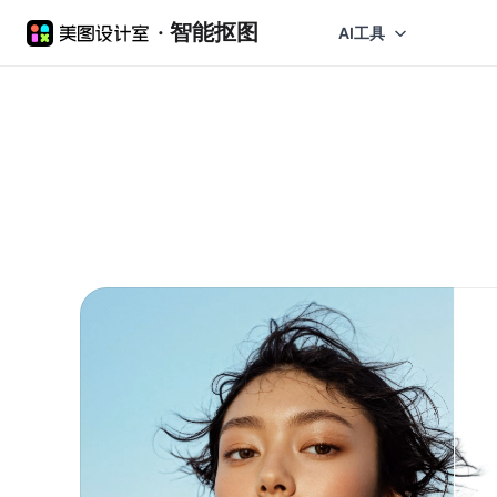
·
智能抠图
AI工具
首
页
AI
工
具
美
图
抠
图