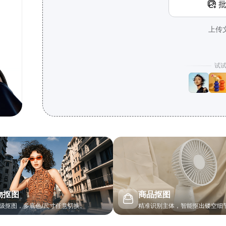
上传
试
物抠图
商品抠图
级抠图，多底色/尺寸任意切换。
精准识别主体，智能抠出镂空细